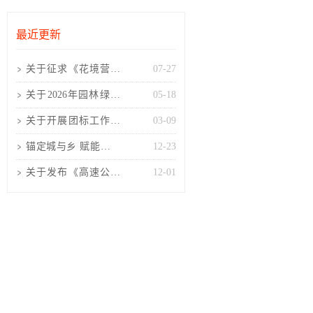
最近更新
关于征求《花境营造
07-27
技术规程(征求意见
关于2026年园林绿化
05-18
稿)》
工程项目负责人考核
关于开展团标工作的
03-09
培训
通知
锚定城与乡 赋能景与
12-23
人 山西风景园林协会
关于发布《高速公路
12-01
高固碳树种选择及配
置技