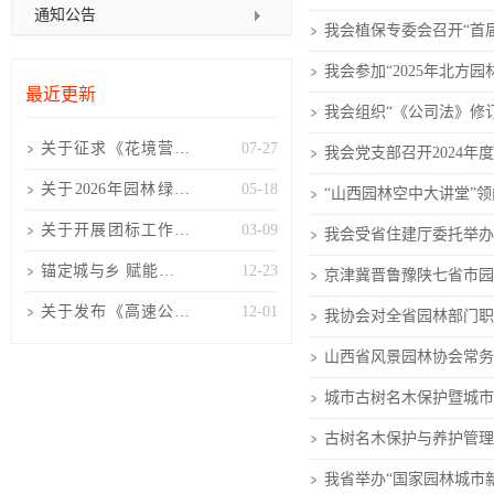
通知公告
我会植保专委会召开“首
我会参加“2025年北方
最近更新
我会组织“《公司法》修
关于征求《花境营造
07-27
我会党支部召开2024年
技术规程(征求意见
关于2026年园林绿化
05-18
“山西园林空中大讲堂”
稿)》
工程项目负责人考核
关于开展团标工作的
03-09
我会受省住建厅委托举办
培训
通知
锚定城与乡 赋能景与
12-23
京津冀晋鲁豫陕七省市园
人 山西风景园林协会
关于发布《高速公路
12-01
我协会对全省园林部门职
高固碳树种选择及配
山西省风景园林协会常务
置技
城市古树名木保护暨城市
古树名木保护与养护管理-
我省举办“国家园林城市