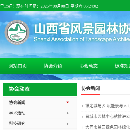
早上
好！
现在时间是：
2026
年
08
月
08
日 星期
六
06
:
24
:
02
网站首页
协会介绍
协会动态
标准规
协会新闻
协会动态
协会新闻
学术活动
晋城市园林中心就推进公
科技研究
大同市兰园绿色园林绿化