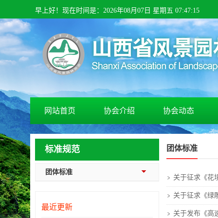
早上
好！
现在时间是：
2026
年
08
月
07
日 星期
五
07
:
47
:
16
网站首页
协会介绍
协会动态
团体标准
标准规范
团体标准
关于征求《花
关于征求《绿
最近更新
关于发布《高