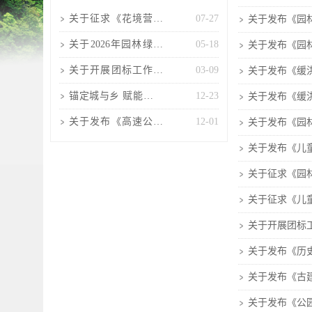
关于征求《花境营造
07-27
关于发布《园
技术规程(征求意见
关于2026年园林绿化
05-18
关于发布《园
稿)》
工程项目负责人考核
关于开展团标工作的
03-09
关于发布《缓
培训
通知
锚定城与乡 赋能景与
12-23
关于发布《缓
人 山西风景园林协会
关于发布《高速公路
12-01
关于发布《园
高固碳树种选择及配
关于发布《儿
置技
关于征求《园林
关于征求《儿
关于开展团标
关于发布《历
关于发布《古
关于发布《公