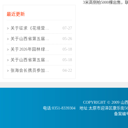
3米高侧柏5000棵出售，联
最近更新
关于征求《花境营造
07-27
技术规程(征求意见
关于山西省第五届大
05-26
稿)》
学生风景园林设计竞
关于2026年园林绿化
05-18
赛结
工程项目负责人考核
关于山西省第五届大
05-18
培训
学生风景园林设计竞
张海会长携员参加第
04-22
赛结
十六届中国风景园林
学会
COPYRIGHT © 2009 
电话:0351-8339304 地址:太原市迎泽区康
备案编号：