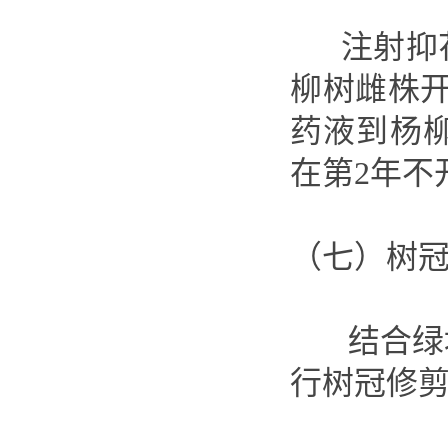
注射抑花
柳树雌株
药液到杨
在第2年不
（七）树
结合绿地
行树冠修剪