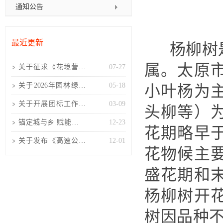
通知公告
最近更新
杨柳树是
属。太原
关于征求《花境营造
07-27
技术规程(征求意见
关于2026年园林绿化
05-18
小叶杨为
稿)》
工程项目负责人考核
关于开展团标工作的
03-09
头柳等）
培训
通知
锚定城与乡 赋能景与
12-23
花期略早
人 山西风景园林协会
关于发布《高速公路
12-01
花物候主
高固碳树种选择及配
盛花期和
置技
杨柳树开
树因品种