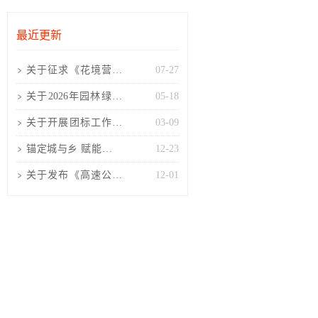
最近更新
关于征求《花境营造
07-27
技术规程(征求意见
关于2026年园林绿化
05-18
稿)》
工程项目负责人考核
关于开展团标工作的
03-09
培训
通知
锚定城与乡 赋能景与
12-23
人 山西风景园林协会
关于发布《高速公路
12-01
高固碳树种选择及配
置技