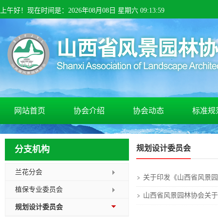
上午
好！
现在时间是：
2026
年
08
月
08
日 星期
六
09
:
14
:
00
网站首页
协会介绍
协会动态
标准规
规划设计委员会
分支机构
兰花分会
关于印发《山西省风景园
植保专业委员会
山西省风景园林协会关于
规划设计委员会