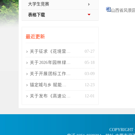
大学生竞赛
山西省风景园
表格下载
最近更新
关于征求《花境营造
07-27
技术规程(征求意见
关于2026年园林绿化
05-18
稿)》
工程项目负责人考核
关于开展团标工作的
03-09
培训
通知
锚定城与乡 赋能景与
12-23
人 山西风景园林协会
关于发布《高速公路
12-01
高固碳树种选择及配
置技
COPYRIGHT